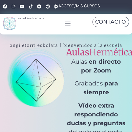
ACCESO/MIS CURSOS
veintiochoalmas
CONTACTO
ongi etorri eskolara | bienvenidos a la escuela
Aulas
Hermétic
Aulas
en directo
por Zoom
Grabadas
para
siempre
Vídeo extra
respondiendo
dudas y preguntas
del aula en directo.